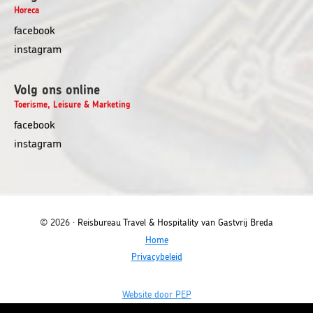
Horeca
facebook
instagram
Volg ons online
Toerisme, Leisure & Marketing
opent
facebook
in
opent
instagram
nieuw
in
venster
nieuw
venster
© 2026 ·
Reisbureau Travel & Hospitality van Gastvrij Breda
Home
Privacybeleid
Opent
Website door PEP
in