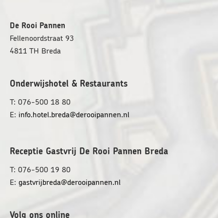
v
e
De Rooi Pannen
n
Fellenoordstraat 93
s
4811 TH
Breda
t
e
r
Onderwijshotel & Restaurants
T: 076-500 18 80
E:
info.hotel.breda@derooipannen.nl
Receptie Gastvrij De Rooi Pannen Breda
T: 076-500 19 80
E:
gastvrijbreda@derooipannen.nl
Volg ons online