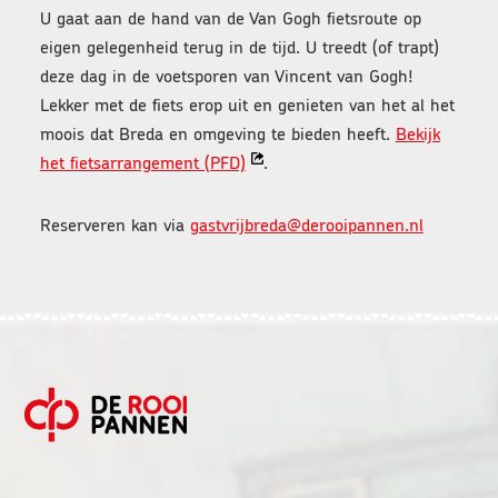
U gaat aan de hand van de Van Gogh fietsroute op
eigen gelegenheid terug in de tijd. U treedt (of trapt)
deze dag in de voetsporen van Vincent van Gogh!
Lekker met de fiets erop uit en genieten van het al het
moois dat Breda en omgeving te bieden heeft.
Bekijk
O
het fietsarrangement (PFD)
.
p
e
Reserveren kan via
gastvrijbreda@derooipannen.nl
n
t
i
n
n
i
FOOTER
e
u
w