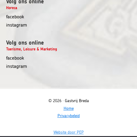
Volg ons online
Horeca
opent
facebook
in
opent
instagram
nieuw
in
venster
nieuw
Volg ons online
venster
Toerisme, Leisure & Marketing
facebook
instagram
© 2026 ·
Gastvrij Breda
Home
Privacybeleid
Opent
Website door PEP